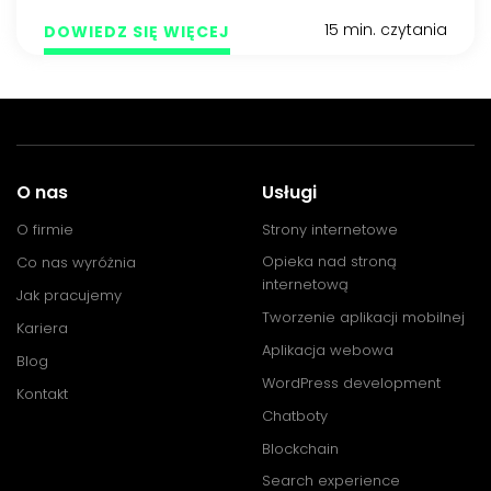
15 min. czytania
DOWIEDZ SIĘ WIĘCEJ
O nas
Usługi
O firmie
Strony internetowe
Opieka nad stroną
Co nas wyróżnia
internetową
Jak pracujemy
Tworzenie aplikacji mobilnej
Kariera
Aplikacja webowa
Blog
WordPress development
Kontakt
Chatboty
Blockchain
Search experience