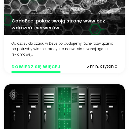
CodoBee: pokaż swoją stronę www bez
wdrożeń i serwerów
Od czasu do czasu w Develtio budujemy różne rozwiązania
na potrzeby własnej pracy lub naszej siostrzanej agencji
reklamowej...
5 min. czytania
DOWIEDZ SIĘ WIĘCEJ