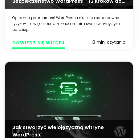
Bezpieczeństwo WordPress – 12 kroków do...
Ogromna popularność WordPressa niesie za sobą pewne
ryzyko– im więcej osób zakłada na nim swoje witryny, tym
bardziej...
13 min. czytania
DOWIEDZ SIĘ WIĘCEJ
Jak stworzyć wielojęzyczną witrynę
WordPress...