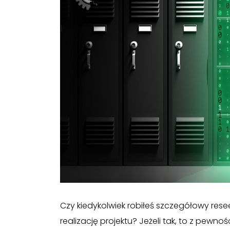
Czy kiedykolwiek robiłeś szczegółowy resee
realizację projektu? Jeżeli tak, to z pewnoś