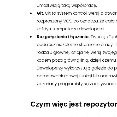
umożliwiają taką współpracę.
Git
. Git to system kontroli wersji o ot
rozproszony VCS, co oznacza, że cała b
każdym komputerze dewelopera.
Rozgałęziania i łączenia.
Tworząc “gał
budujesz niezależne strumienie pracy. I
rodzaju głównej, oficjalnej wersji twoje
kodem poza główną linią, dzięki czemu
Deweloperzy wykorzystują gałęzie do p
opracowania nowej funkcji lub napraw
że zmiany programisty są zapisywane i 
Czym więc jest repozyto