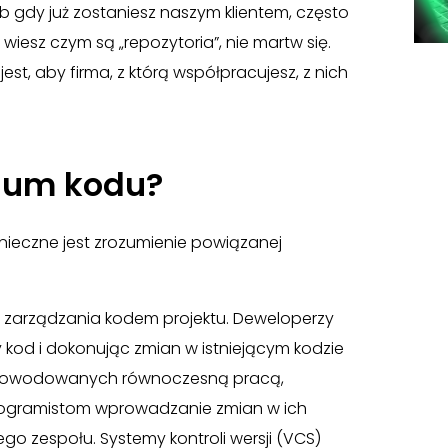
b gdy już zostaniesz naszym klientem, często
e wiesz czym są „repozytoria”, nie martw się.
st, aby firma, z którą współpracujesz, z nich
rium kodu?
onieczne jest zrozumienie powiązanej
 i zarządzania kodem projektu. Deweloperzy
 kod i dokonując zmian w istniejącym kodzie
spowodowanych równoczesną pracą,
programistom wprowadzanie zmian w ich
go zespołu. Systemy kontroli wersji (VCS)