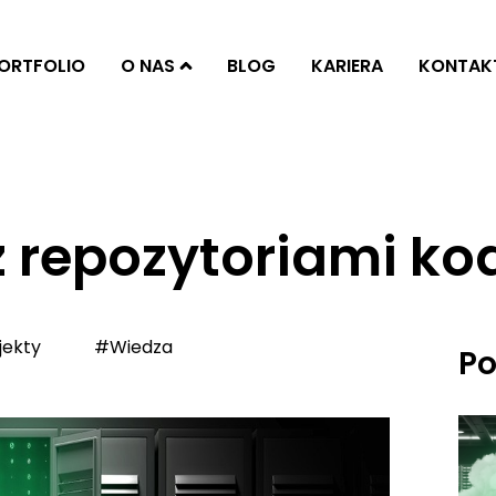
ORTFOLIO
O NAS
BLOG
KARIERA
KONTAK
z repozytoriami k
jekty
#Wiedza
Po