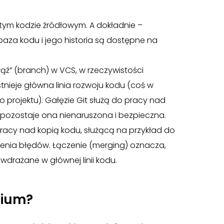
wartym kodzie źródłowym. A dokładnie –
aza kodu i jego historia są dostępne na
ąź” (branch) w VCS, w rzeczywistości
stnieje główna linia rozwoju kodu (coś w
go projektu). Gałęzie Git służą do pracy nad
 pozostaje ona nienaruszona i bezpieczna.
racy nad kopią kodu, służącą na przykład do
ienia błędów. Łączenie (merging) oznacza,
wdrażane w głównej linii kodu.
rium?