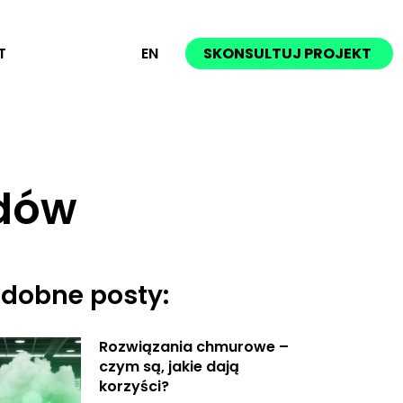
T
EN
SKONSULTUJ PROJEKT
odów
dobne posty:
Rozwiązania chmurowe –
czym są, jakie dają
korzyści?