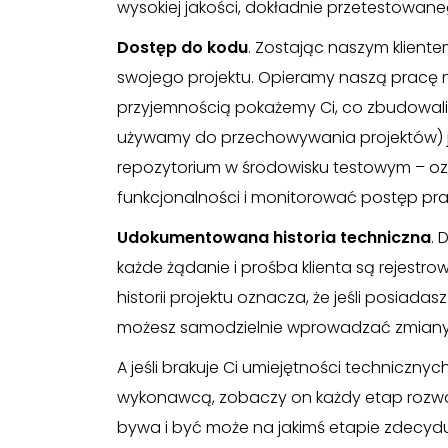
wysokiej jakości, dokładnie przetestowan
Dostęp do kodu
. Zostając naszym klient
swojego projektu. Opieramy naszą pracę n
przyjemnością pokażemy Ci, co zbudowaliśm
używamy do przechowywania projektów) j
repozytorium w środowisku testowym – oz
funkcjonalności i monitorować postęp pra
Udokumentowana historia techniczna
. 
każde żądanie i prośba klienta są rejestr
historii projektu oznacza, że jeśli posiada
możesz samodzielnie wprowadzać zmiany 
A jeśli brakuje Ci umiejętności techniczny
wykonawcą, zobaczy on każdy etap rozwoju
bywa i być może na jakimś etapie zdecyduj