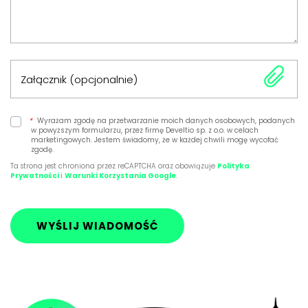
Załącznik (opcjonalnie)
*
Wyrażam zgodę na przetwarzanie moich danych osobowych, podanych
w powyższym formularzu, przez firmę Develtio sp. z o.o. w celach
marketingowych. Jestem świadomy, że w każdej chwili mogę wycofać
zgodę.
Ta strona jest chroniona przez reCAPTCHA oraz obowiązuje
Polityka
Prywatności
i
Warunki Korzystania Google
.
WYŚLIJ WIADOMOŚĆ