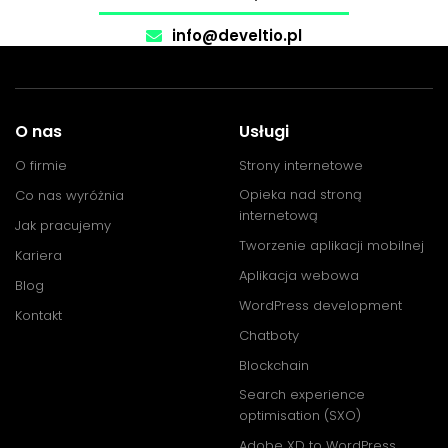
info@develtio.pl
O nas
Usługi
O firmie
Strony internetowe
Opieka nad stroną
Co nas wyróżnia
internetową
Jak pracujemy
Tworzenie aplikacji mobilnej
Kariera
Aplikacja webowa
Blog
WordPress development
Kontakt
Chatboty
Blockchain
Search experience
optimisation (SXO)
Adobe XD to WordPress