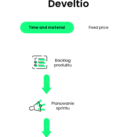
Develtio
Time and material
Fixed price