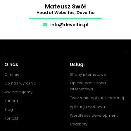
The Makers
.
Mateusz Swół
Head of Websites, Develtio
info@develtio.pl
O nas
Usługi
O firmie
Strony internetowe
Opieka nad stroną
Co nas wyróżnia
internetową
Jak pracujemy
Tworzenie aplikacji mobilnej
Kariera
Aplikacja webowa
Blog
WordPress development
Kontakt
Chatboty