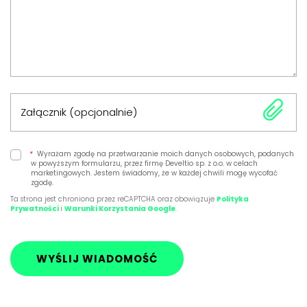
Załącznik (opcjonalnie)
*
Wyrażam zgodę na przetwarzanie moich danych osobowych, podanych
w powyższym formularzu, przez firmę Develtio sp. z o.o. w celach
marketingowych. Jestem świadomy, że w każdej chwili mogę wycofać
zgodę.
Ta strona jest chroniona przez reCAPTCHA oraz obowiązuje
Polityka
Prywatności
i
Warunki Korzystania Google
.
WYŚLIJ WIADOMOŚĆ