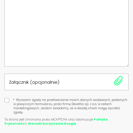
Załącznik (opcjonalnie)
*
Wyrażam zgodę na przetwarzanie moich danych osobowych, podanych
w powyższym formularzu, przez firmę Develtio sp. z o.o. w celach
marketingowych. Jestem świadomy, że w każdej chwili mogę wycofać
zgodę.
Ta strona jest chroniona przez reCAPTCHA oraz obowiązuje
Polityka
Prywatności
i
Warunki Korzystania Google
.