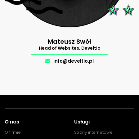
Mateusz Swół
Support
Head of Websites, Develtio
The Makers
.
info@develtio.pl
O nas
Usługi
O firmie
Strony internetowe