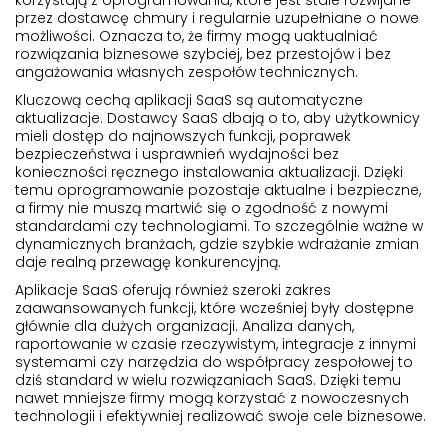
korzystają z oprogramowania, które jest stale rozwijane
przez dostawcę chmury i regularnie uzupełniane o nowe
możliwości. Oznacza to, że firmy mogą uaktualniać
rozwiązania biznesowe szybciej, bez przestojów i bez
angażowania własnych zespołów technicznych.
Kluczową cechą aplikacji SaaS są automatyczne
aktualizacje. Dostawcy SaaS dbają o to, aby użytkownicy
mieli dostęp do najnowszych funkcji, poprawek
bezpieczeństwa i usprawnień wydajności bez
konieczności ręcznego instalowania aktualizacji. Dzięki
temu oprogramowanie pozostaje aktualne i bezpieczne,
a firmy nie muszą martwić się o zgodność z nowymi
standardami czy technologiami. To szczególnie ważne w
dynamicznych branżach, gdzie szybkie wdrażanie zmian
daje realną przewagę konkurencyjną.
Aplikacje SaaS oferują również szeroki zakres
zaawansowanych funkcji, które wcześniej były dostępne
głównie dla dużych organizacji. Analiza danych,
raportowanie w czasie rzeczywistym, integracje z innymi
systemami czy narzędzia do współpracy zespołowej to
dziś standard w wielu rozwiązaniach SaaS. Dzięki temu
nawet mniejsze firmy mogą korzystać z nowoczesnych
technologii i efektywniej realizować swoje cele biznesowe.