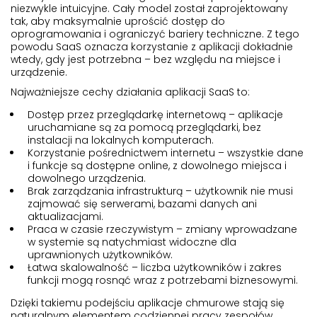
niezwykle intuicyjne. Cały model został zaprojektowany
tak, aby maksymalnie uprościć dostęp do
oprogramowania i ograniczyć bariery techniczne. Z tego
powodu SaaS oznacza korzystanie z aplikacji dokładnie
wtedy, gdy jest potrzebna – bez względu na miejsce i
urządzenie.
Najważniejsze cechy działania aplikacji SaaS to:
Dostęp przez przeglądarkę internetową – aplikacje
uruchamiane są za pomocą przeglądarki, bez
instalacji na lokalnych komputerach.
Korzystanie pośrednictwem internetu – wszystkie dane
i funkcje są dostępne online, z dowolnego miejsca i
dowolnego urządzenia.
Brak zarządzania infrastrukturą – użytkownik nie musi
zajmować się serwerami, bazami danych ani
aktualizacjami.
Praca w czasie rzeczywistym – zmiany wprowadzane
w systemie są natychmiast widoczne dla
uprawnionych użytkowników.
Łatwa skalowalność – liczba użytkowników i zakres
funkcji mogą rosnąć wraz z potrzebami biznesowymi.
Dzięki takiemu podejściu aplikacje chmurowe stają się
naturalnym elementem codziennej pracy zespołów,