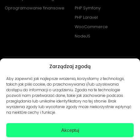
Oprogramowanie finansowe
PHP Symfony
PHP Laravel
WooCommerce
NodeJS
Zarządzaj zgodą
Warunki użytkowania
Polityka Prywatności
© Develtio Sp. z o. o. All rights reserved
Aby zapewnić jak najlepsze wrażenia, korzystamy z technologii,
takich jak pliki cookie, do przechowywania i/lub uzyskiwania
dostępu do informacji o urządzeniu. Zgoda na te technologie
pozwoli nam przetwarzać dane, takie jak zachowanie podczas
przeglądania lub unikalne identyfikatory na tej stronie. Brak
wyrażenia zgody lub wycofanie zgody może niekorzystnie wpłynąć
na niektóre cechy i funkcje.
Akceptuj