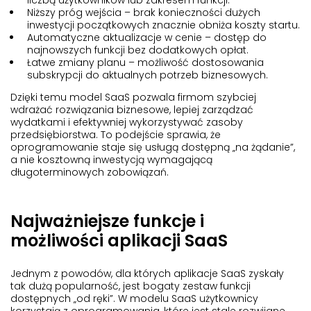
liczbą użytkowników lub zakresem funkcji.
Niższy próg wejścia – brak konieczności dużych
inwestycji początkowych znacznie obniża koszty startu.
Automatyczne aktualizacje w cenie – dostęp do
najnowszych funkcji bez dodatkowych opłat.
Łatwe zmiany planu – możliwość dostosowania
subskrypcji do aktualnych potrzeb biznesowych.
Dzięki temu model SaaS pozwala firmom szybciej
wdrażać rozwiązania biznesowe, lepiej zarządzać
wydatkami i efektywniej wykorzystywać zasoby
przedsiębiorstwa. To podejście sprawia, że
oprogramowanie staje się usługą dostępną „na żądanie”,
a nie kosztowną inwestycją wymagającą
długoterminowych zobowiązań.
Najważniejsze funkcje i
możliwości aplikacji SaaS
Jednym z powodów, dla których aplikacje SaaS zyskały
tak dużą popularność, jest bogaty zestaw funkcji
dostępnych „od ręki”. W modelu SaaS użytkownicy