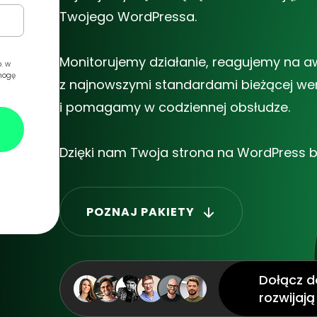
Twojego WordPressa.
Monitorujemy działanie, reagujemy na 
. w
mogę
z najnowszymi
standardami bieżącej wer
i pomagamy w codziennej
obsłudze.
Dzięki nam Twoja strona na WordPress bę
POZNAJ PAKIETY
Dołącz do
rozwijają