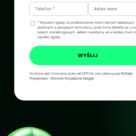
* Wyrażam zgodę na przetwarzanie moich danych osobowych,
podanych w powyższym formularzu, przez firmę Develtio sp. z o.o
celach marketingowych. Jestem świadomy, że w każdej chwili 
wycofać zgodę.
WYŚLIJ
Ta strona jest chroniona przez reCAPTCHA oraz obowiązuje
Polityka
Prywatności
i
Warunki Korzystania Google.