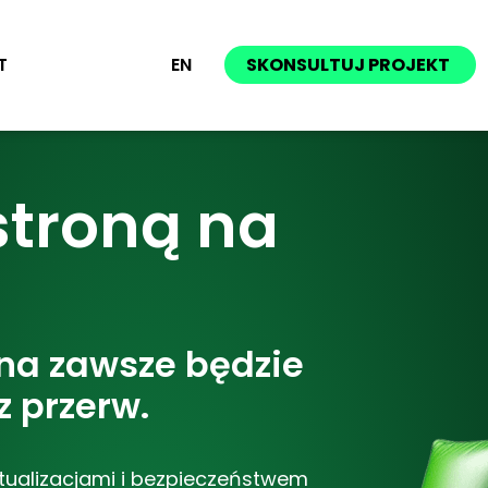
T
EN
SKONSULTUJ PROJEKT
stroną na
ona zawsze będzie
z przerw.
tualizacjami
i bezpieczeństwem