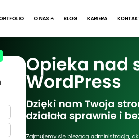
ORTFOLIO
O NAS
BLOG
KARIERA
KONTAK
Opieka nad 
WordPress
n
Dzięki nam Twoja str
działała sprawnie i be
Zajmujemy się bieżącą administracją, ak