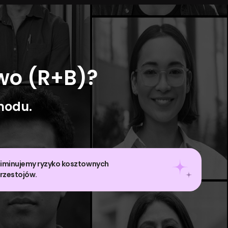
wo (R+B)?
hodu.
liminujemy ryzyko kosztownych
rzestojów.