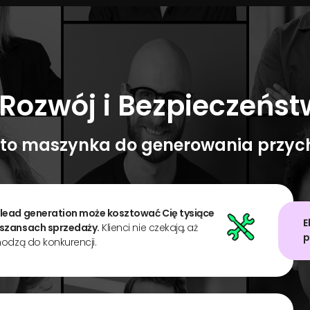
Rozwój i Bezpieczeńst
– to maszynka do generowania przyc
 lead generation może kosztować Cię tysiące
E
 szansach sprzedaży.
Klienci nie czekają, aż
p
hodzą do konkurencji.