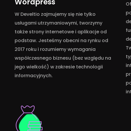
Wordpress
Of
po
W Develtio zajmujemy się nie tylko
d
usługami utrzymaniowymi, tworzymy
fu
także strony internetowe i aplikacje od
de
podstaw. Jesteśmy obecni na rynku od
T
2017 roku i rozumiemy wymagania
ty
współczesnego biznesu (bez względu na
i
jego wielkość) w zakresie technologii
pr
informacyjnych.
po
in