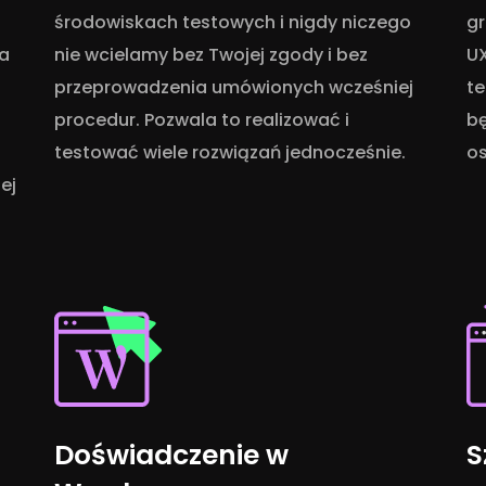
środowiskach testowych i nigdy niczego
gr
na
nie wcielamy bez Twojej zgody i bez
UX
przeprowadzenia umówionych wcześniej
t
procedur. Pozwala to realizować i
b
testować wiele rozwiązań jednocześnie.
os
ej
Doświadczenie w
S