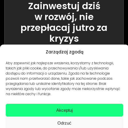
Zainwestuj dziś
w rozwój, nie
przepłacaj jutro za
kryzys
Zarządzaj zgodą
Są dwa typy firm:
Aby zapewnić jak najlepsze wrażenia, korzystamy z technologii,
takich jak pliki cookie, do przechowywania i/lub uzyskiwania
dostępu do informacji o urządzeniu. Zgoda na te technologie
01
02
pozwoli nam przetwarzać dane, takie jak zachowanie podczas
I te, które będą
przeglądania lub unikalne identyfikatory na tej stronie. Brak
wyrażenia zgody lub wycofanie zgody może niekorzystnie wpłynąć
musiały to zrobić
na niektóre cechy i funkcje.
Te, które stale
później. Drożej.
rozwijają stronę
W nerwach.
Akceptuj
Odrzuć
Nie czekaj, aż coś się zepsuje.
Zacznij