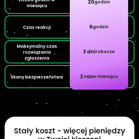
20
godzin
miesiącu
6
godzin
Czas reakcji
Maksymalny czas
3 dni
robocze
rozwiązania
zgłoszenia
2 raz
w miesiącu
Skany bezpieczeństwa
Stały koszt - więcej pieniędzy