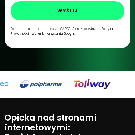
WYŚLIJ
Ta strona jest chroniona przez reCAPTCHA oraz obowiązuje
Polityka
Prywatności
i
Warunki Korzystania Google.
Opieka nad stronami
internetowymi: