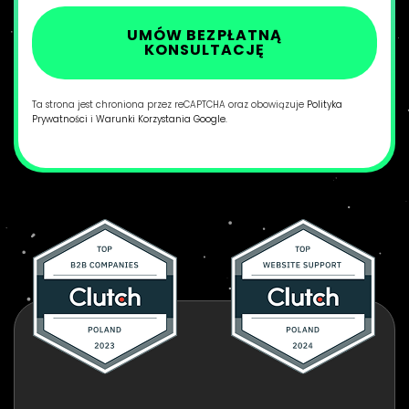
UMÓW BEZPŁATNĄ
KONSULTACJĘ
Ta strona jest chroniona przez reCAPTCHA oraz obowiązuje
Polityka
Prywatności
i
Warunki Korzystania Google.