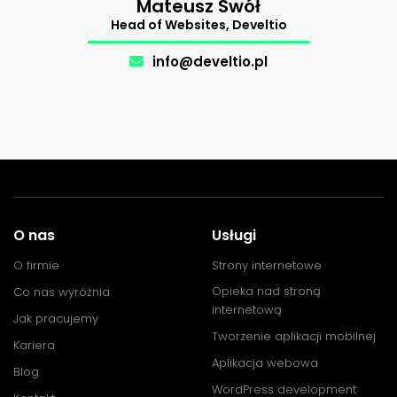
Mateusz Swół
Support
Head of Websites, Develtio
The Makers
.
info@develtio.pl
O nas
Usługi
O firmie
Strony internetowe
Opieka nad stroną
Co nas wyróżnia
internetową
Jak pracujemy
Tworzenie aplikacji mobilnej
Kariera
Aplikacja webowa
Blog
WordPress development