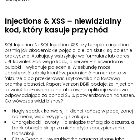
Injections & XSS – niewidzialny
kod, który kasuje przychód
SQL Injection, NoSQL Injection, XSS czy template injection
brzmią jak akademickie pojęcia, ale ich skutki są boleśnie
praktyczne. Atakujący wstrzykuje we formularz lub adres
URL kawałek złośliwego kodu, a serwer – nieświadomy
pułapki – wykonuje polecenie. W sekundę może
udostępnić tabelę klientów, podmienić numer konta w
fakturze albo przekierować użytkownika na fałszywą
bramkę płatności. Raport Verizon DBIR podaje, że injection
to wciąż top-owa rodzina ataków na aplikacje webowe,
odpowiadająca za ponad 25 % potwierdzonych naruszeń.
Co wówczas widzi biznes?
Nagły spadek konwersj
i – klienci kończą w podejrzanej
domenie, więc rezygnują z zakupu.
Chargebacki i zwroty
– pieniądze trafiają do oszusta, a
bank obciąża sklep za nienależyte zabezpieczenie
transakcji.
Filtr w Google
– wyszukiwarka oznacza stronę jako