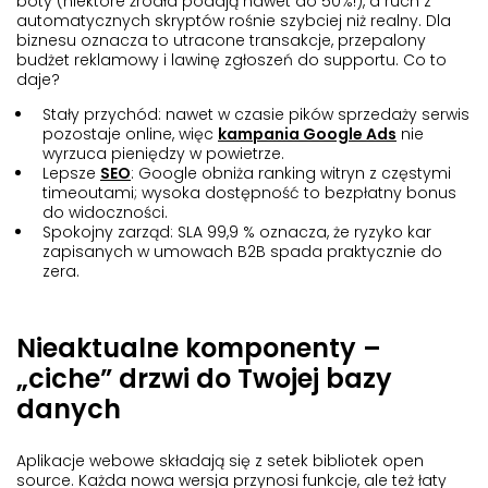
boty (niektóre źródła podają nawet do 50%!), a ruch z
automatycznych skryptów rośnie szybciej niż realny. Dla
biznesu oznacza to utracone transakcje, przepalony
budżet reklamowy i lawinę zgłoszeń do supportu. Co to
daje?
Stały przychód
: nawet w czasie pików sprzedaży serwis
pozostaje online, więc
kampania Google Ads
nie
wyrzuca pieniędzy w powietrze.
Lepsze
SEO
: Google obniża ranking witryn z częstymi
timeoutami; wysoka dostępność to bezpłatny bonus
do widoczności.
Spokojny zarząd
: SLA 99,9 % oznacza, że ryzyko kar
zapisanych w umowach B2B spada praktycznie do
zera.
Nieaktualne komponenty –
„ciche” drzwi do Twojej bazy
danych
Aplikacje webowe składają się z setek bibliotek open
source. Każda nowa wersja przynosi funkcje, ale też łaty