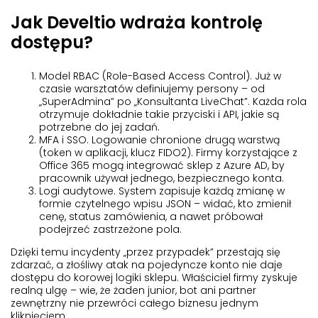
Jak Develtio wdraża kontrolę
dostępu?
Model RBAC (Role-Based Access Control)
. Już w
czasie warsztatów definiujemy persony – od
„SuperAdmina” po „Konsultanta LiveChat”. Każda rola
otrzymuje dokładnie takie przyciski i API, jakie są
potrzebne do jej zadań.
MFA i SSO
. Logowanie chronione drugą warstwą
(token w aplikacji, klucz FIDO2). Firmy korzystające z
Office 365 mogą integrować sklep z Azure AD, by
pracownik używał jednego, bezpiecznego konta.
Logi audytowe
. System zapisuje każdą zmianę w
formie czytelnego wpisu JSON – widać, kto zmienił
cenę, status zamówienia, a nawet próbował
podejrzeć zastrzeżone pola.
Dzięki temu incydenty „przez przypadek” przestają się
zdarzać, a złośliwy atak na pojedyncze konto nie daje
dostępu do korowej logiki sklepu. Właściciel firmy zyskuje
realną ulgę – wie, że żaden junior, bot ani partner
zewnętrzny nie przewróci całego biznesu jednym
kliknięciem.