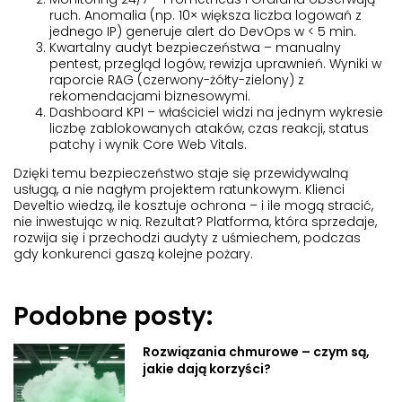
ruch. Anomalia (np. 10× większa liczba logowań z
jednego IP) generuje alert do DevOps w < 5 min.
Kwartalny audyt bezpieczeństwa
– manualny
pentest, przegląd logów, rewizja uprawnień. Wyniki w
raporcie RAG (czerwony-żółty-zielony) z
rekomendacjami biznesowymi.
Dashboard KPI
– właściciel widzi na jednym wykresie
liczbę zablokowanych ataków, czas reakcji, status
patchy i wynik Core Web Vitals.
Dzięki temu bezpieczeństwo staje się przewidywalną
usługą, a nie nagłym projektem ratunkowym. Klienci
Develtio wiedzą, ile kosztuje ochrona – i ile mogą stracić,
nie inwestując w nią. Rezultat? Platforma, która sprzedaje,
rozwija się i przechodzi audyty z uśmiechem, podczas
gdy konkurenci gaszą kolejne pożary.
Podobne posty:
Rozwiązania chmurowe – czym są,
jakie dają korzyści?