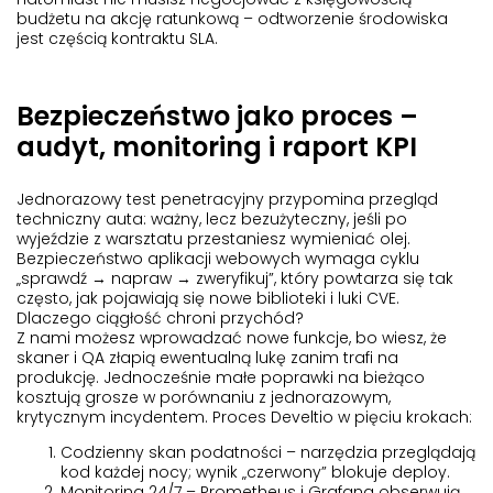
budżetu na akcję ratunkową – odtworzenie środowiska
jest częścią kontraktu SLA.
Bezpieczeństwo jako proces –
audyt, monitoring i raport KPI
Jednorazowy test penetracyjny przypomina przegląd
techniczny auta: ważny, lecz bezużyteczny, jeśli po
wyjeździe z warsztatu przestaniesz wymieniać olej.
Bezpieczeństwo aplikacji webowych
wymaga cyklu
„
sprawdź → napraw → zweryfikuj”
, który powtarza się tak
często, jak pojawiają się nowe biblioteki i luki CVE.
Dlaczego ciągłość chroni przychód?
Z nami możesz wprowadzać nowe funkcje, bo wiesz, że
skaner i QA złapią ewentualną lukę zanim trafi na
produkcję. Jednocześnie małe poprawki na bieżąco
kosztują grosze w porównaniu z jednorazowym,
krytycznym incydentem. Proces Develtio w pięciu krokach:
Codzienny skan podatności
– narzędzia przeglądają
kod każdej nocy; wynik „czerwony” blokuje deploy.
Monitoring 24/7
– Prometheus i Grafana obserwują