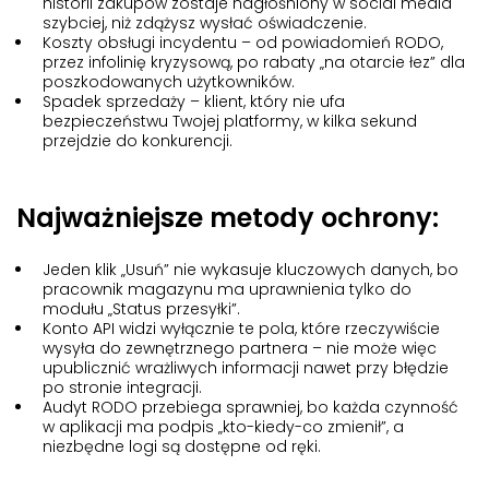
historii zakupów zostaje nagłośniony w social media
szybciej, niż zdążysz wysłać oświadczenie.
Koszty obsługi incydentu
– od powiadomień RODO,
przez infolinię kryzysową, po rabaty „na otarcie łez” dla
poszkodowanych użytkowników.
Spadek sprzedaży
– klient, który nie ufa
bezpieczeństwu Twojej platformy, w kilka sekund
przejdzie do konkurencji.
Najważniejsze metody ochrony:
Jeden klik „Usuń” nie wykasuje kluczowych danych, bo
pracownik magazynu ma uprawnienia tylko do
modułu „Status przesyłki”.
Konto API widzi wyłącznie te pola, które rzeczywiście
wysyła do zewnętrznego partnera – nie może więc
upublicznić wrażliwych informacji nawet przy błędzie
po stronie integracji.
Audyt RODO przebiega sprawniej, bo każda czynność
w aplikacji ma podpis „kto-kiedy-co zmienił”, a
niezbędne logi są dostępne od ręki.