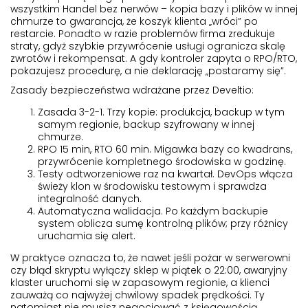
wszystkim
Handel bez nerwów –
kopia bazy i plików w innej
chmurze to gwarancja, że koszyk klienta „wróci” po
restarcie. Ponadto w razie problemów firma zredukuje
straty, gdyż szybkie przywrócenie usługi ogranicza skalę
zwrotów i rekompensat. A gdy kontroler zapyta o RPO/RTO,
pokazujesz procedurę, a nie deklarację „postaramy się”.
Zasady bezpieczeństwa wdrażane przez Develtio:
Zasada 3-2-1. Trzy kopie: produkcja, backup w tym
samym regionie, backup szyfrowany w innej
chmurze.
RPO 15 min, RTO 60 min. Migawka bazy co kwadrans,
przywrócenie kompletnego środowiska w godzinę.
Testy odtworzeniowe raz na kwartał. DevOps włącza
świeży klon w środowisku testowym i sprawdza
integralność danych.
Automatyczna walidacja. Po każdym backupie
system oblicza sumę kontrolną plików; przy różnicy
uruchamia się alert.
W praktyce oznacza to, że nawet jeśli pożar w serwerowni
czy błąd skryptu wyłączy sklep w piątek o 22:00, awaryjny
klaster uruchomi się w zapasowym regionie, a klienci
zauważą co najwyżej chwilowy spadek prędkości. Ty
natomiast nie musisz negocjować z księgowością