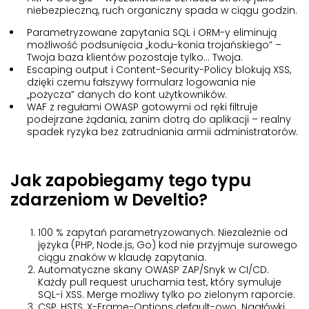
niebezpieczną, ruch organiczny spada w ciągu godzin.
Parametryzowane zapytania SQL i ORM-y
eliminują
możliwość podsunięcia „kodu-konia trojańskiego” –
Twoja baza klientów pozostaje tylko… Twoja.
Escaping output i Content-Security-Policy
blokują XSS,
dzięki czemu fałszywy formularz logowania nie
„pożycza” danych do kont użytkowników.
WAF z regułami OWASP
gotowymi od ręki filtruje
podejrzane żądania, zanim dotrą do aplikacji – realny
spadek ryzyka bez zatrudniania armii administratorów.
Jak zapobiegamy tego typu
zdarzeniom w Develtio?
100 % zapytań parametryzowanych
. Niezależnie od
języka (PHP, Node.js, Go) kod nie przyjmuje surowego
ciągu znaków w klaudę zapytania.
Automatyczne skany OWASP ZAP/Snyk w CI/CD
.
Każdy pull request uruchamia test, który symuluje
SQL-i XSS. Merge możliwy tylko po zielonym raporcie.
CSP, HSTS, X-Frame-Options default-owo
. Nagłówki