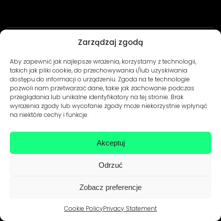
Zarządzaj zgodą
Warunki użytkowania
Polityka Prywatności
© Develtio Sp. z o. o. All rights reserved
Aby zapewnić jak najlepsze wrażenia, korzystamy z technologii,
takich jak pliki cookie, do przechowywania i/lub uzyskiwania
dostępu do informacji o urządzeniu. Zgoda na te technologie
pozwoli nam przetwarzać dane, takie jak zachowanie podczas
przeglądania lub unikalne identyfikatory na tej stronie. Brak
wyrażenia zgody lub wycofanie zgody może niekorzystnie wpłynąć
na niektóre cechy i funkcje.
Akceptuj
Odrzuć
Zobacz preferencje
Cookie Policy
Privacy Statement