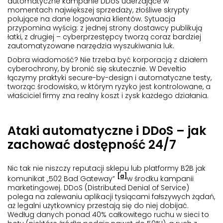
automatyczne kampanie DDoS uderzające w
momentach największej sprzedaży, złośliwe skrypty
polujące na dane logowania klientów. Sytuacja
przypomina wyścig: z jednej strony dostawcy publikują
łatki, z drugiej – cyberprzestępcy tworzą coraz bardziej
zautomatyzowane narzędzia wyszukiwania luk.
Dobra wiadomość? Nie trzeba być korporacją z działem
cyberochrony, by bronić się skutecznie. W Develtio
łączymy praktyki secure-by-design i automatyczne testy,
tworząc środowisko, w którym ryzyko jest kontrolowane, a
właściciel firmy zna realny koszt i zysk każdego działania.
Ataki automatyczne i DDoS – jak
zachować dostępność 24/7
Nic tak nie niszczy reputacji sklepu lub platformy B2B jak
[a]
komunikat „502 Bad Gateway”
w środku kampanii
marketingowej. DDoS (Distributed Denial of Service)
polega na zalewaniu aplikacji tysiącami fałszywych żądań,
aż legalni użytkownicy przestają się do niej dobijać.
Według danych ponad 40% całkowitego ruchu w sieci to