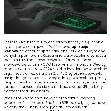
Jeszcze kilka lat temu awaria strony kończyła się jedynie
irytacją odwiedzających. Dziś firmowa
aplikacja
webowa
to centrum sprzedaży, obsługi klienta i wymiany
danych z partnerami. Każda przerwa w działaniu oznacza
realne straty finansowe, a wyciek informacji może
skończyć się karami RODO liczonymi w milionach. Według
raportu CERT Polska w 2024 r. liczba incydentów w polskich
organizacjach wzrosła o 29%, a 46% zgłoszeń dotyczyło
usług dostępnych przez przeglądarkę. Wniosek jest prosty:
bezpieczeństwo aplikacji webowych
z pozycji „technicznej
fanaberii” przesunęło się do roli kluczowego KPI, na który
patrzy zarząd i inwestorzy.
Wraz z rozwojem chmurowych architektur i rosnącą
popularnością modelu SaaS dla B2B pojawiły się też nowe
wektory ataku: boty skanujące dziurawe wtyczki,