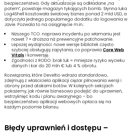
bezpieczeństwa. Gdy aktualizacje są odkładane „na
potem”, powstaje magazyn tykających bomb. Słynna luka
Log4Shell kosztowała światowy biznes ponad 2 mld USD, a
dotyczyła jednego popularnego dodatku do logowania w
Javie. Pozwala to na osiągnięcie m.in.:
Niższego TCO
: naprawa incydentu po włamaniu jest
nawet 7 × droższa niż prewencyjne patchowanie.
Lepszej wydajności
: nowe wersje bibliotek często
szybciej obsługują zapytania, co poprawia
Core Web
Vitals
i konwersję.
Zgodności z RODO
: brak luk = mniejsze ryzyko wycieku
danych i kar do 20 mln € lub 4 % obrotu.
Rozwiązania, które Develtio wdraża standardowo,
zdejmują z właściciela aplikacji ciężar pilnowania wersji i
obrony przed atakami botów. W kolejnych sekcjach
pokażemy, jak równie biznesowo podejść do uprawnień,
wstrzyknięć kodu i planu awaryjnego – bo
bezpieczeństwo aplikacji webowych
opłaca się na
każdym poziomie bilansu.
Błędy uprawnień i dostępu –