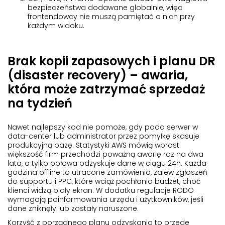
bezpieczeństwa dodawane globalnie, więc
frontendowcy nie muszą pamiętać o nich przy
każdym widoku.
Brak kopii zapasowych i planu DR
(disaster recovery) – awaria,
która może zatrzymać sprzedaż
na tydzień
Nawet najlepszy kod nie pomoże, gdy pada serwer w
data-center lub administrator przez pomyłkę skasuje
produkcyjną bazę. Statystyki AWS mówią wprost:
większość firm przechodzi poważną awarię raz na dwa
lata, a tylko połowa odzyskuje dane w ciągu 24h. Każda
godzina offline to utracone zamówienia, zalew zgłoszeń
do supportu i PPC, które wciąż pochłania budżet, choć
klienci widzą biały ekran. W dodatku regulacje RODO
wymagają poinformowania urzędu i użytkowników, jeśli
dane zniknęły lub zostały naruszone.
Korzyść z porządnego planu odzyskania to przede