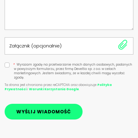
Załącznik (opcjonalnie)
*
Wyrażam zgodę na przetwarzanie moich danych osobowych, podanych
w powyższym formularzu, przez firmę Develtio sp. z o.o. w celach
marketingowych. Jestem świadomy, że w każdej chwili mogę wycofać
zgodę.
Ta strona jest chroniona przez reCAPTCHA oraz obowiązuje
Polityka
Prywatności
i
Warunki Korzystania Google
.
WYŚLIJ WIADOMOŚĆ